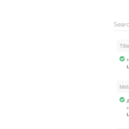
Sear
Titl
Н
L
Met
Д
с
L