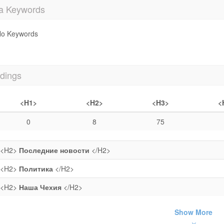
a Keywords
o Keywords
dings
<H1>
<H2>
<H3>
<
0
8
75
<H2>
Последние новости
</H2>
<H2>
Политика
</H2>
<H2>
Наша Чехия
</H2>
Show More