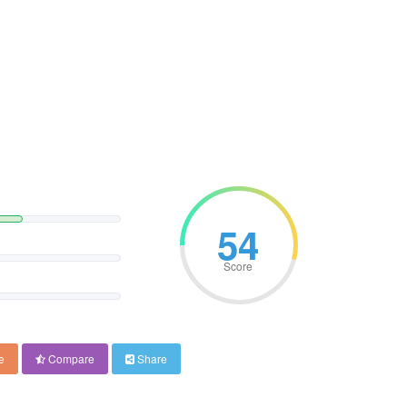
54
Score
e
Compare
Share