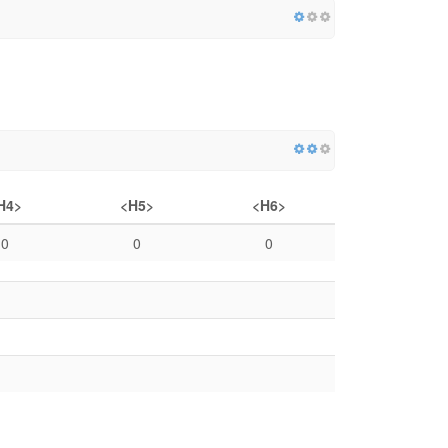
H4>
<H5>
<H6>
0
0
0