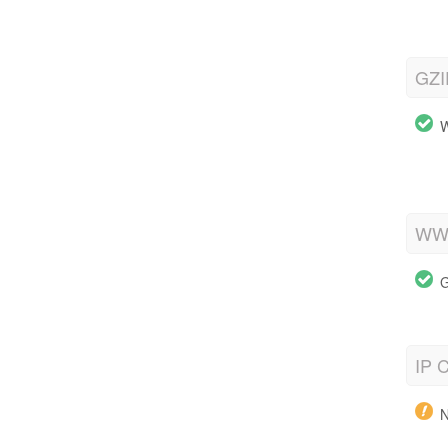
GZI
W
WWW
G
IP C
N