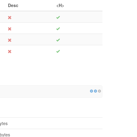
Desc
<H>
ytes
bytes