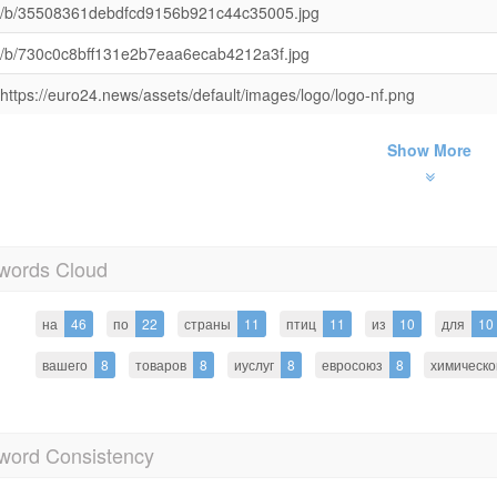
/b/35508361debdfcd9156b921c44c35005.jpg
/b/730c0c8bff131e2b7eaa6ecab4212a3f.jpg
https://euro24.news/assets/default/images/logo/logo-nf.png
Show More
words Cloud
на
46
по
22
страны
11
птиц
11
из
10
для
10
вашего
8
товаров
8
иуслуг
8
евросоюз
8
химическо
word Consistency