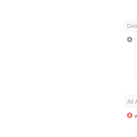
Goo
Alt 
W