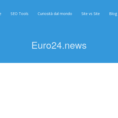
e
SEO Tools
Curiosità dal mondo
Site vs Site
Blog
Euro24.news