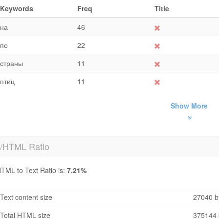
Keywords
Freq
Title
на
46
по
22
страны
11
птиц
11
Show More
t/HTML Ratio
TML to Text Ratio is:
7.21%
Text content size
27040 b
Total HTML size
375144 