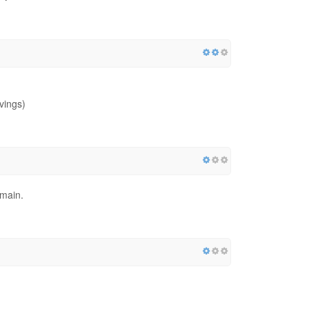
vings)
omain.