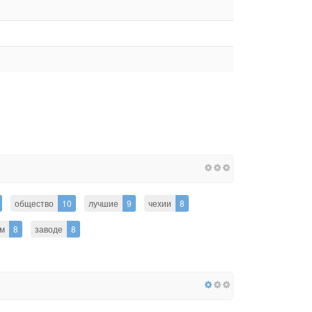
общество
10
лучшие
9
чехии
8
м
8
заводе
8